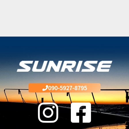
090-5927-8795