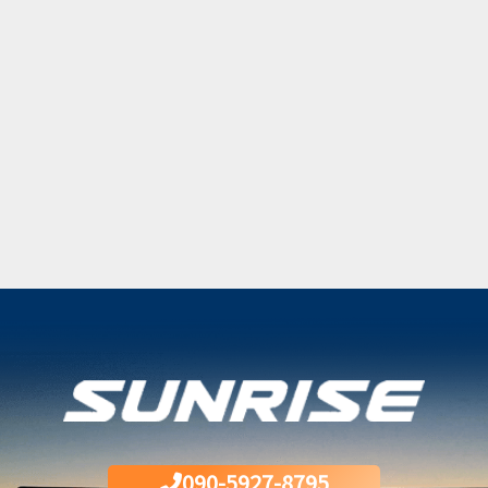
090-5927-8795