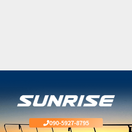
090-5927-8795